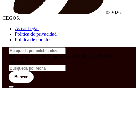
© 2026
CEGOS.
Aviso Legal
Política de privacidad
Política de cookies
&& config('laravel-theme-inter.CEGOS_COUNTRY') !=
'neves')
Buscar