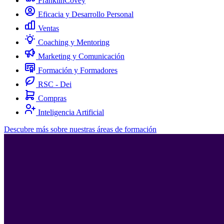
FranklinCovey
Eficacia y Desarrollo Personal
Ventas
Coaching y Mentoring
Marketing y Comunicación
Formación y Formadores
RSC - Dei
Compras
Inteligencia Artificial
Descubre más sobre nuestras áreas de formación