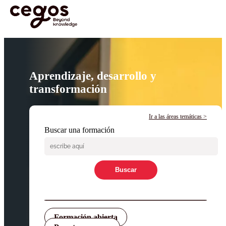
¡Ya tenemos premiados! Descubre los proyectos galardonados en la
XVII edición de los Premios Cegos haciendo
clic aquí
.
Skip to main content
Aprendizaje, desarrollo y
transformación
Ir a las áreas temáticas
Buscar una formación
Buscar
Formación abierta