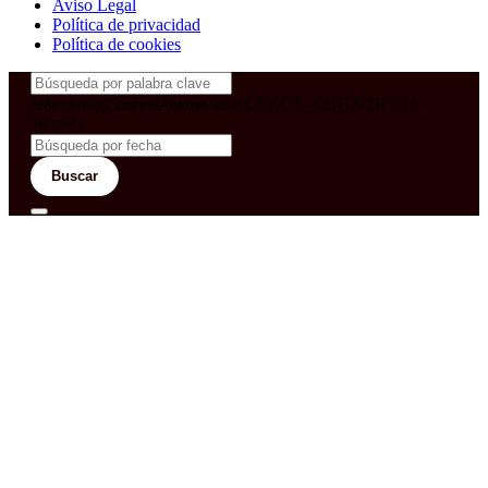
Aviso Legal
Política de privacidad
Política de cookies
&& config('laravel-theme-inter.CEGOS_COUNTRY') !=
'neves')
Buscar