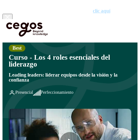
¡Ya tenemos premiados! Descubre los proyectos galardonados en la
XVII edición de los Premios Cegos haciendo
clic aquí
.
Skip to main content
Estás aquí:
Inicio
>
Áreas de formación para el desarrollo de competencias
>
Liderazgo y
Gestión de Equipos
>
Cursos de desarrollo avanzado de liderazgo
Best
Curso - Los 4 roles esenciales del
liderazgo
Leading leaders: liderar equipos desde la visión y la
confianza
Presencial
Perfeccionamiento