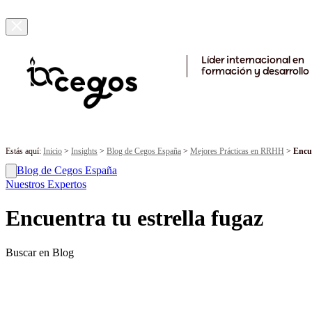
¡Ya tenemos premiados! Descubre los proyectos galardonados en la 
Skip to main content
Líder internacional en
formación y desarrollo
Estás aquí:
Inicio
>
Insights
>
Blog de Cegos España
>
Mejores Prácticas en RRHH
>
Encue
Blog de Cegos España
Nuestros Expertos
Encuentra tu estrella fugaz
Buscar en Blog