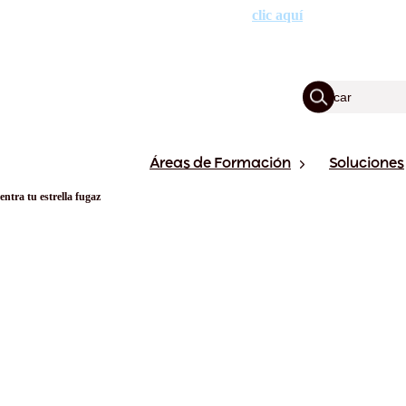
XVII edición de los Premios Cegos haciendo
clic aquí
.
Áreas de Formación
Soluciones
ntra tu estrella fugaz