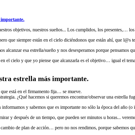
 importante.
tros objetivos, nuestros sueños... Los cumplidos, los presentes,… los
pero que siempre están en el cielo diciéndonos que están ahí, que l@s 
os alcanzar esa estrella/sueño y nos desesperamos porque pensamos qu
sté en el cielo y que yo piense que alcanzarla es el objetivo… igual el t
stra estrella más importante.
lla que está en el firmamento fija… se mueve.
estrategia. ¿Qué hacemos si queremos encontrar/observar una estrella f
 informamos y sabemos que es importante no sólo la época del año (o inc
irar y después de un tiempo, que pueden ser minutos u horas... veremo
cambio de plan de acción… pero no nos rendimos, porque sabemos que la