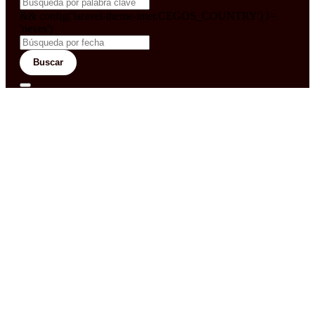
&& config('laravel-theme-inter.CEGOS_COUNTRY') !=
'neves')
Buscar