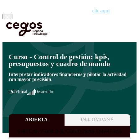
¡Ya tenemos premiados! Descubre los proyectos galardonados en la
XVII edición de los Premios Cegos haciendo
clic aquí
.
Skip to main content
Estás aquí:
Inicio
>
Áreas de formación para el desarrollo de competencias
>
Finanzas
>
Cursos de gestión financiera para no financieros
Curso - Control de gestión: kpis,
presupuestos y cuadro de mando
Interpretar indicadores financieros y pilotar la actividad
con mayor precisión
Virtual
Desarrollo
ABIERTA
IN-COMPANY
VIRTUAL Y ONLINE, CON OTRAS EMPRESAS