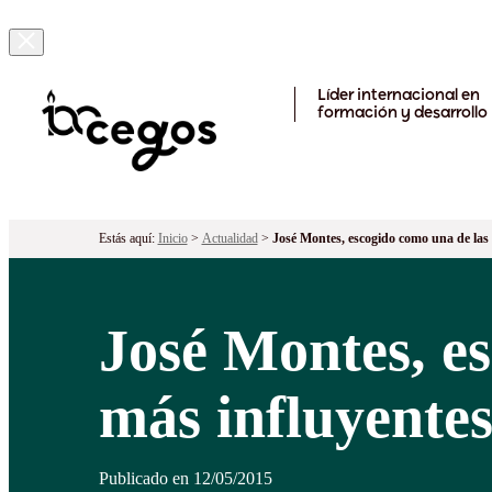
¡Ya tenemos premiados! Descubre los proyectos galardonados en la 
Skip to main content
Líder internacional en
formación y desarrollo
Estás aquí:
Inicio
>
Actualidad
>
José Montes, escogido como una de la
José Montes, e
más influyent
Publicado en 12/05/2015