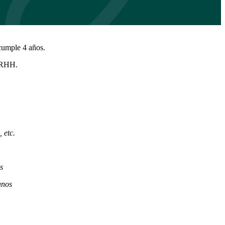
cumple 4 años.
 RRHH.
 etc.
s
anos