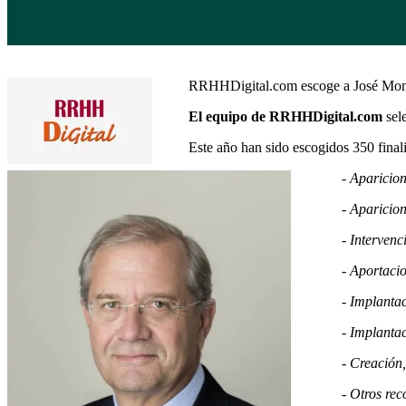
RRHHDigital.com escoge a José Mont
El equipo de RRHHDigital.com
sel
Este año han sido escogidos 350 finalis
- Aparicion
- Aparicione
- Intervencio
- Aportacione
- Implantaci
- Implantaci
- Creación, 
- Otros recon