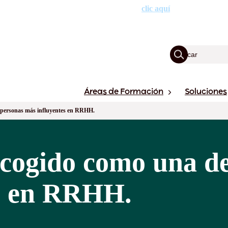
XVII edición de los Premios Cegos haciendo
clic aquí
.
Áreas de Formación
Soluciones
s personas más influyentes en RRHH.
scogido como una de
es en RRHH.