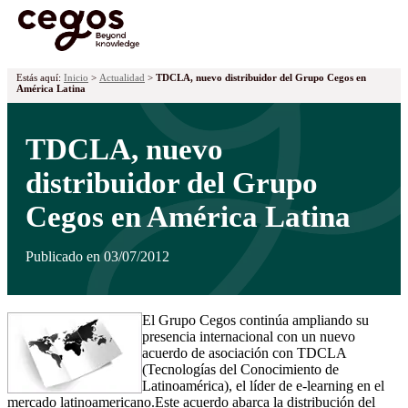
¡Ya tenemos premiados! Descubre los proyectos galardonados en la
XVII edición de los Premios Cegos haciendo
clic aquí
.
Skip to main content
Estás aquí:
Inicio
>
Actualidad
>
TDCLA, nuevo distribuidor del Grupo Cegos en
América Latina
TDCLA, nuevo
distribuidor del Grupo
Cegos en América Latina
Publicado en 03/07/2012
El Grupo Cegos continúa ampliando su
presencia internacional con un nuevo
acuerdo de asociación con TDCLA
(Tecnologías del Conocimiento de
Latinoamérica), el líder de e-learning en el
mercado latinoamericano.Este acuerdo abarca la distribución del