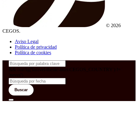
© 2026
CEGOS.
Aviso Legal
Política de privacidad
Política de cookies
&& config('laravel-theme-inter.CEGOS_COUNTRY') !=
'neves')
Buscar